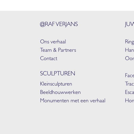
@RAF VERJANS
JU
Ons verhaal
Rin
Team & Partners
Han
Contact
Oor
SCULPTUREN
Face
Kleinsculpturen
Trac
Beeldhouwwerken
Esca
Monumenten met een verhaal
Hom