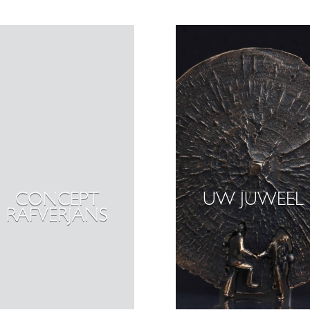
CONCEPT
UW JUWEEL
RAFVERJANS