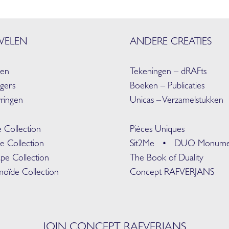
WELEN
ANDERE CREATIES
gen
Tekeningen – dRAFts
gers
Boeken – Publicaties
ringen
Unicas – Verzamelstukken
 Collection
Pièces Uniques
e Collection
Sit2Me •
DUO Monume
pe Collection
The Book of Duality
oïde Collection
Concept RAFVERJANS
JOIN CONCEPT RAFVERJANS