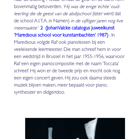
bovenmatig betoverden.
‘Hij was de enige ‘echte’ oud-
leerling die de geest van de abdijschool (
later werd dat
de school A.I.T.A. in Namen)
in de vijftiger jaren nog live
meemaakte’
2 (JohanValcke catalogus juweelkunst
‘Maredsous school voor kunstambachten’ 1987)
. In
Maredsous volgde Raf ook pianolessen bij een
veeleisende leermeester. Die man schreef hem in voor
een wedstrijd in Brussel in het jaar 1955-1956, waarvoor
Raf een eigen pianocompositie met de naam ‘Toccata’
schreef. Hij won er de tweede prijs en mocht ook nog
een eigen concert geven. Hij zou ook daarna steeds
muziek blijven maken, meer bepaald voor piano,
synthesizer en didgeridoo.