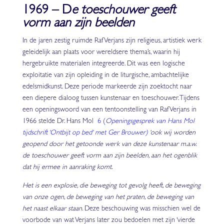
1969 – D
e toeschouwer geeft
vorm aan zijn beelden
In de jaren zestig ruimde Raf Verjans zijn religieus, artistiek werk
geleidelijk aan plaats voor wereldsere thema’s, waarin hij
hergebruikte materialen integreerde. Dit was een logische
exploitatie van zijn opleiding in de liturgische, ambachtelijke
edelsmidkunst. Deze periode markeerde zijn zoektocht naar
een diepere dialoog tussen kunstenaar en toeschouwer. Tijdens
een openingswoord van een tentoonstelling van Raf Verjans in
1966 stelde Dr. Hans Mol
6 (
Openingsgesprek van Hans Mol
tijdschrift ‘Ontbijt op bed‘ met Ger Brouwer)
‘ook wij worden
geopend door het getoonde werk van deze kunstenaar m.a.w.
de toeschouwer geeft vorm aan zijn beelden, aan het ogenblik
dat hij ermee in aanraking komt.
Het is een explosie, die beweging tot gevolg heeft, de beweging
van onze ogen, de beweging van het praten, de beweging van
het naast elkaar staan.
Deze beschouwing was misschien wel de
voorbode van wat Verjans later zou bedoelen met zijn ‘vierde