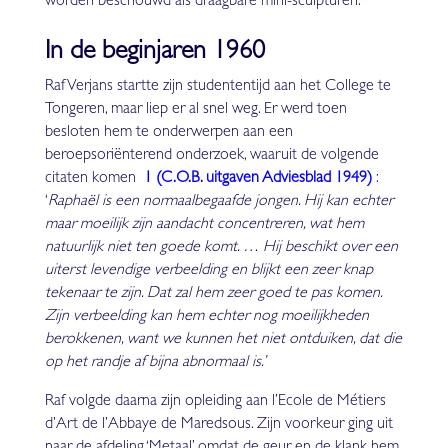
worden beschouwd als draagbare mini-sculpturen.
In de beginjaren 1960
Raf Verjans startte zijn studententijd aan het College te
Tongeren, maar liep er al snel weg. Er werd toen
besloten hem te onderwerpen aan een
beroepsoriënterend onderzoek, waaruit de volgende
citaten komen
1 (C.O.B. uitgaven Adviesblad 1949)
:
‘
Raphaël is een normaalbegaafde jongen. Hij kan echter
maar moeilijk zijn aandacht concentreren, wat hem
natuurlijk niet ten goede komt. … Hij beschikt over een
uiterst levendige verbeelding en blijkt een zeer knap
tekenaar te zijn. Dat zal hem zeer goed te pas komen.
Zijn verbeelding kan hem echter nog moeilijkheden
berokkenen, want we kunnen het niet ontduiken, dat die
op het randje af bijna abnormaal is.’
Raf volgde daarna zijn opleiding aan l’Ecole de Métiers
d’Art de l’Abbaye de Maredsous. Zijn voorkeur ging uit
naar de afdeling ‘Metaal’ omdat de geur en de klank hem