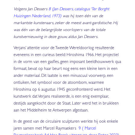
Volgens Jan Dessers
8 (Jan Dessers, catalogus ‘Ter Borght
Huizingen Nederland, 1973)
was hij toen één van de
markantste kunstenaars, zeker de meest avant-gardistische. Hij
was één van de belangrijkste voorlopers van de totale
kunstvernieuwing in deze gouw, aldus Jan Dessers.
Verjans’ attentie voor de Tweede Wereldoorlog resulteerde
eveneens in een curieus beeld: Hiroshima 1966. Het projectiel
in de vorm van een gasfles, geen imposant beeldhouwwerk qua
formaat, bevat op haar beurt nog eens een kleine kern in een
ander materiaal. Dit laatste is een minuscuul voorwerp, een
ontluiken, het symbool voor de atoombom, waarmee
Hiroshima op 6 augustus 1945 geconfronteerd werd. Het
kunstwerk dat Verjans realiseerde, is een enig exemplaar,
destijds aangekocht door de Staat. Later werd het in bruikleen
aan het Middelheim te Antwerpen afgestaan.
In de geest van de circulaire sculpturen werkte hij ook enkele
jaren samen met Marcel Raymaekers
9 ( Marcel