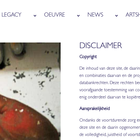
LEGACY
OEUVRE
NEWS
ARTS
DISCLAIMER
Copyright
De inhoud van deze site, de daari
en combinaties daarvan en de pr
databankrechten. Deze rechten be
voorafgaande toestemming van con
enig onderdeel daarvan te kopiëre
Aansprakelijkheid
Ondanks de voortdurende zorg en 
deze site en de daarin opgenomen
de volledigheid, juistheid of voort