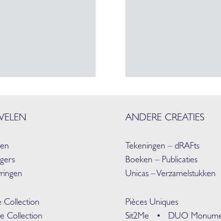
WELEN
ANDERE CREATIES
gen
Tekeningen – dRAFts
gers
Boeken – Publicaties
ringen
Unicas – Verzamelstukken
 Collection
Pièces Uniques
e Collection
Sit2Me •
DUO Monume