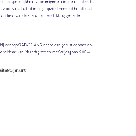
aansprakelijkheid voor enigerlei directe of indirecte
e voortvloeit uit of in enig opzicht verband houdt met
baarheid van de site of ter beschikking gestelde
g bij conceptRAFVERJANS, neem dan gerust contact op
ereikbaar van Maandag tot en met Vrijdag van 9.00 –
.
@rafverjans.art