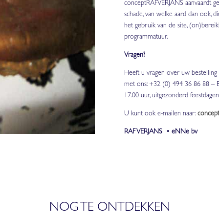
conceptRAFVERJANS aanvaardt geen 
schade, van welke aard dan ook, di
het gebruik van de site, (on)bereik
programmatuur.
Vragen?
Heeft u vragen over uw bestellin
met ons: +32 (0) 494 36 86 88 – B
17.00 uur, uitgezonderd feestdagen
U kunt ook e-mailen naar:
concept
RAF VERJANS
• eNNe bv
NOG TE ONTDEKKEN